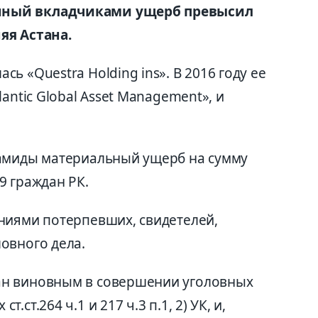
нный вкладчиками ущерб превысил
яя Астана.
ь «Questra Holding ins». В 2016 году ее
antic Global Asset Management», и
рамиды материальный ущерб на сумму
9 граждан РК.
ниями потерпевших, свидетелей,
овного дела.
ан виновным в совершении уголовных
ст.264 ч.1 и 217 ч.3 п.1, 2) УК, и,