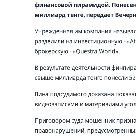
финансовой пирамидой. Понесе
миллиард тенге, передает Вечерн
Учрежденная им компания называлас
разделили на инвестиционную - «Atl
брокерскую - «Questra World».
В результате деятельности финпи
свыше миллиарда тенге понесли 52
Вина подсудимого доказана показа
видеозаписями и материалами угол
Приговором суда мошенник призн
правонарушений, предусмотренных ст.