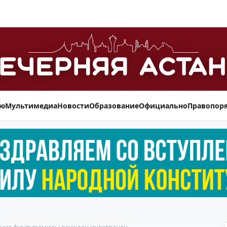
ью
Мультимедиа
Новости
Образование
Официально
Правопор
дание финпирамиды осужден иностранец