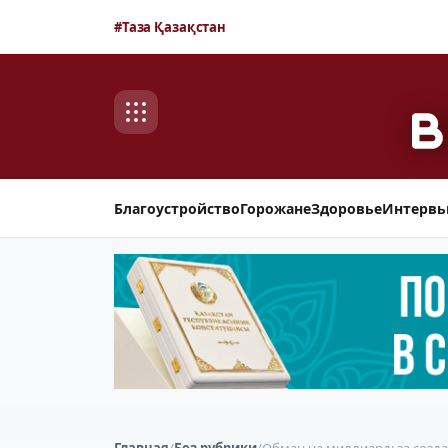
#Таза Қазақстан
Благоустройство
Горожане
Здоровье
Интерв
Главная
/
Без рубрики
/
Обман на миллиард: за соз