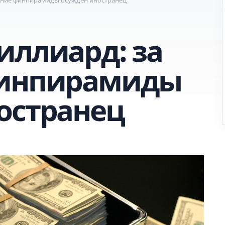
иллиард: за
финпирамиды
остранец