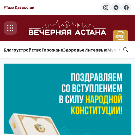
#Таза Қазақстан
Благоустройство
Горожане
Здоровье
Интервью
Мультимед