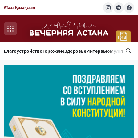
#Таза Қазақстан
Благоустройство
Горожане
Здоровье
Интервью
Мультимед