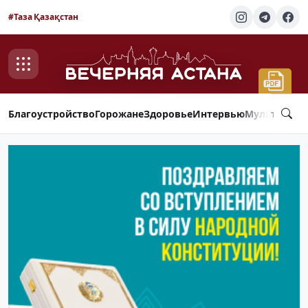
#Таза Қазақстан
Благоустройство
Горожане
Здоровье
Интервью
Мультимед