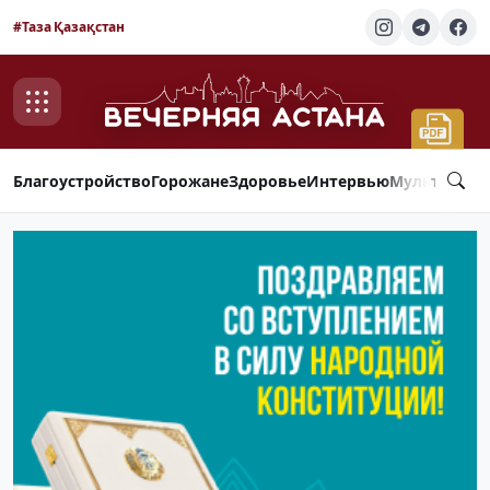
#Таза Қазақстан
Благоустройство
Горожане
Здоровье
Интервью
Мультимед