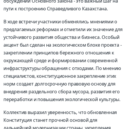
обсуждении Основного закона -
это в
ажный шаг на
пути к построению Справедливого Казахстана
.
В ходе встречи участники обменялись мнениями о
предлагаемых реформах и отметили их значение для
устойчивого развития общества и бизнеса. Особый
акцент был сделан на экологическом блоке проекта
-
закреплении принципов бережного отношения к
окружающей среде и формировании современной
инфраструктуры обращения с отходами. По мнению
специалистов, конституционное закрепление этих
норм созда
е
т долгосрочную правовую основу для
внедрения раздельного сбора
мусора
, развития
его
переработки и повышения экологической культуры.
Коллектив
выразил уверенность, что обновле
нная
Конституция станет прочной основой для
дальнейшей модернизации страны, укрепления