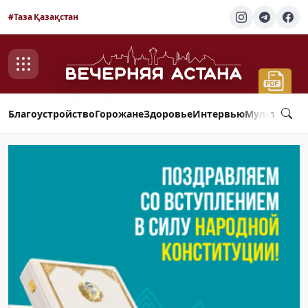
#Таза Қазақстан
Благоустройство
Горожане
Здоровье
Интервью
Мультимед