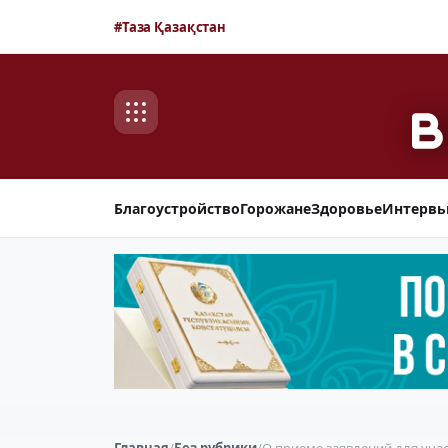
#Таза Қазақстан
Благоустройство
Горожане
Здоровье
Интерв
Главная
/
Без рубрики
/
О приеме заявлений для учас