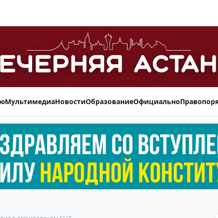
ью
Мультимедиа
Новости
Образование
Официально
Правопор
тия в августовском ЕНТ