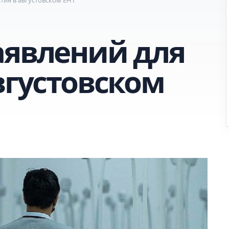
аявлений для
вгустовском