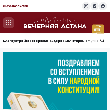
#Таза Қазақстан
Благоустройство
Горожане
Здоровье
Интервью
Мультимед