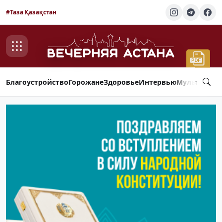
#Таза Қазақстан
Благоустройство
Горожане
Здоровье
Интервью
Мультимед