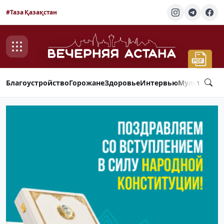
#Таза Қазақстан
Благоустройство
Горожане
Здоровье
Интервью
Мультимед