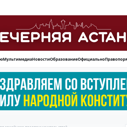
ью
Мультимедиа
Новости
Образование
Официально
Правопор
для семейного предпринимательства?