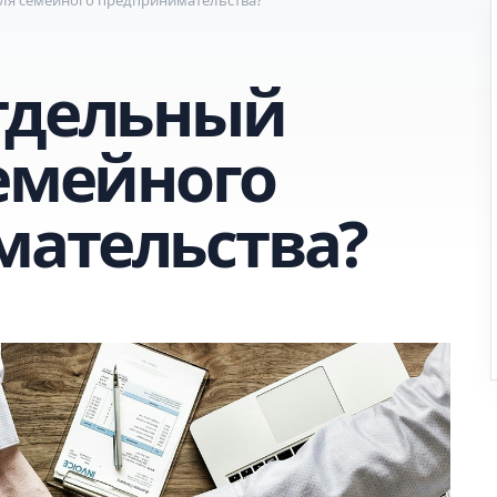
тдельный
семейного
ательства?