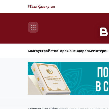
#Таза Қазақстан
Благоустройство
Горожане
Здоровье
Интерв
Главная
/
Без рубрики
/
Нужен ли отдельный закон 