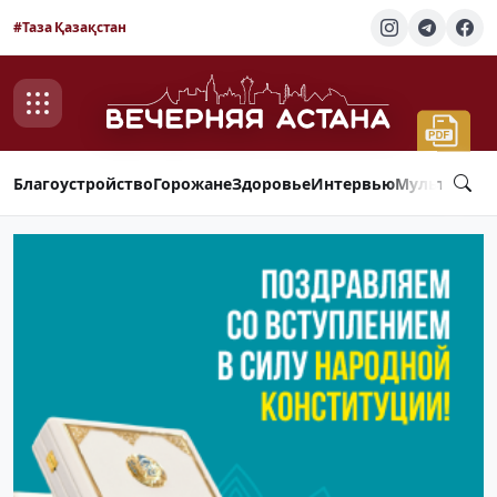
#Таза Қазақстан
Благоустройство
Горожане
Здоровье
Интервью
Мультимед