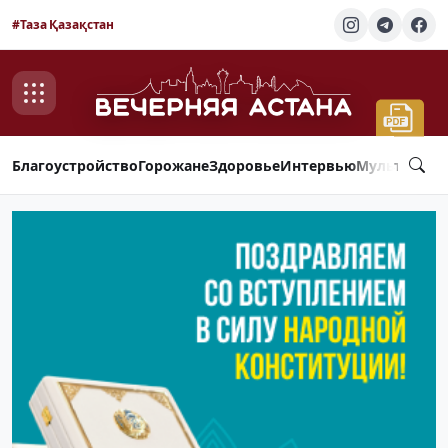
#Таза Қазақстан
Благоустройство
Горожане
Здоровье
Интервью
Мультимед