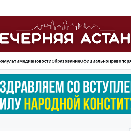
ью
Мультимедиа
Новости
Образование
Официально
Правопор