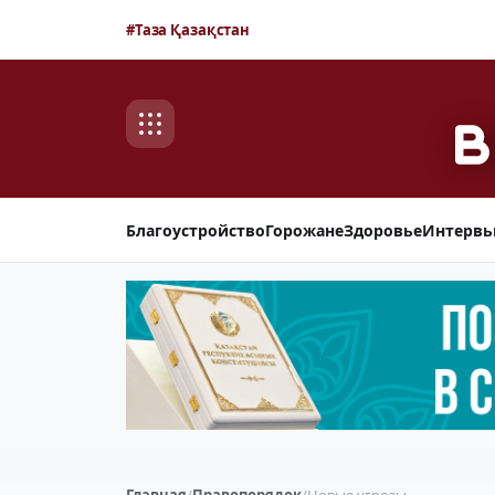
#Таза Қазақстан
Благоустройство
Горожане
Здоровье
Интерв
Главная
/
Правопорядок
/
Новые угрозы