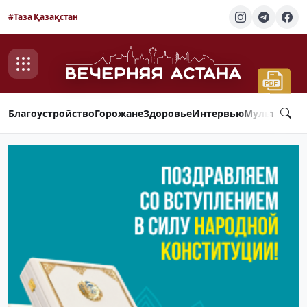
#Таза Қазақстан
Благоустройство
Горожане
Здоровье
Интервью
Мультимед