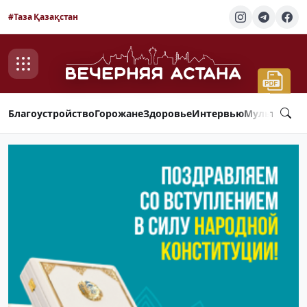
#Таза Қазақстан
Благоустройство
Горожане
Здоровье
Интервью
Мультимед