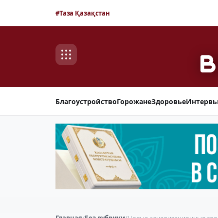
#Таза Қазақстан
Благоустройство
Горожане
Здоровье
Интерв
Главная
/
Без рубрики
/
Новые канализационные соор