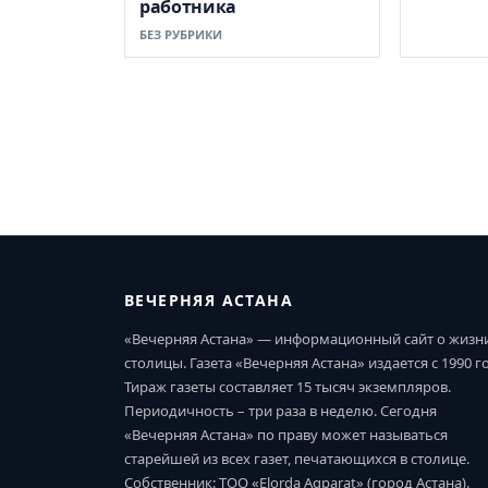
работника
БЕЗ РУБРИКИ
ВЕЧЕРНЯЯ АСТАНА
«Вечерняя Астана» — информационный сайт о жизн
столицы. Газета «Вечерняя Астана» издается с 1990 г
Тираж газеты составляет 15 тысяч экземпляров.
Периодичность – три раза в неделю. Сегодня
«Вечерняя Астана» по праву может называться
старейшей из всех газет, печатающихся в столице.
Собственник: ТОО «Elorda Aqparat» (город Астана).