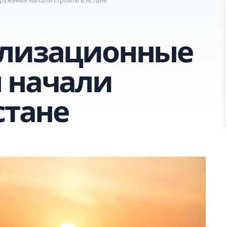
ализационные
 начали
стане