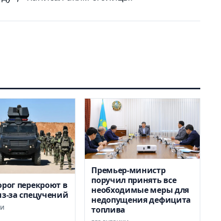
Премьер-министр
поручил принять все
орог перекроют в
необходимые меры для
из-за спецучений
недопущения дефицита
КИ
топлива