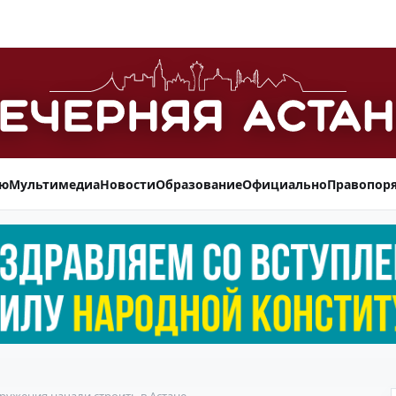
ью
Мультимедиа
Новости
Образование
Официально
Правопор
ужения начали строить в Астане