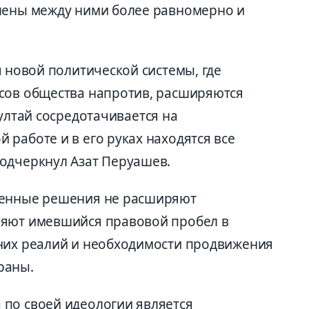
елены между ними более равномерно и
 новой политической системы, где
есов общества
напротив, расширяются
у
лтай сосредотачивается на
 работе и в его руках находятся
все
одчер
кнул Азат Перуашев.
енные решения не расширяют
няют имевшийся правов
ой пробел в
них реалий и необходимости продвижения
раны.
 по своей идеолог
ии является