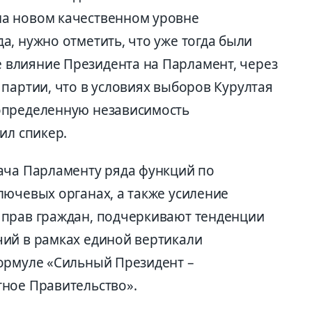
а новом качественном уровне
, нужно отметить, что уже тогда были
 влияние През
идента на Парламент, через
 пар
тии, что в условиях выборов Куру
лтая
определ
е
нную независимость
щил спикер.
ча Парламенту ряда функций по
лючевых органах, а также усиление
 прав граждан,
подч
е
ркивают тенденции
ий в рамках единой вертикали
ормуле «Сильный
П
резидент –
тное
П
равительство».