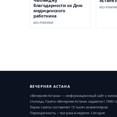
челленджу
Астане 
благодарности ко Дню
БЕЗ РУБРИ
медицинского
работника
БЕЗ РУБРИКИ
ВЕЧЕРНЯЯ АСТАНА
«Вечерняя Астана» — информационный сайт о жизн
столицы. Газета «Вечерняя Астана» издается с 1990 г
Тираж газеты составляет 15 тысяч экземпляров.
Периодичность – три раза в неделю. Сегодня