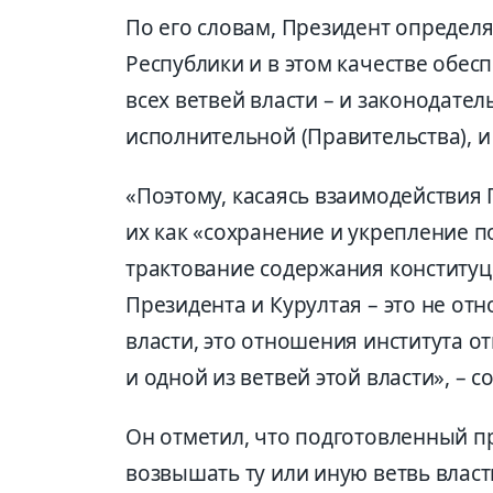
По его словам, П
резидент
определя
Республики и в этом качестве обе
всех ветвей власти – и законод
ател
исполнительной (Правительства), и
«
Поэтому, касаясь
взаимодействия 
их как «сохранение и укрепление 
трактование соде
ржания конститу
Президента и Куру
лтая – это не о
власти, это отношения института о
и одной из ветвей этой власти», – с
Он отметил, что подготовленный
п
возвышать ту или иную ветвь власт