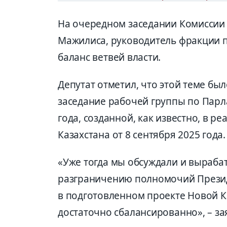
На очередном заседании Комиссии
Мажилиса, руководитель фракции п
баланс
ветв
ей
власти
.
Депутат отметил,
что этой теме бы
заседание рабочей группы по Пар
года, созданной, как известно, в 
Казах
стана от 8 сентября 2025 года.
«
Уже тогда мы обсужд
али и выраба
разграниче
нию полномочий Презид
в подготовленном проекте Новой К
достаточно сбала
нсированно», – з