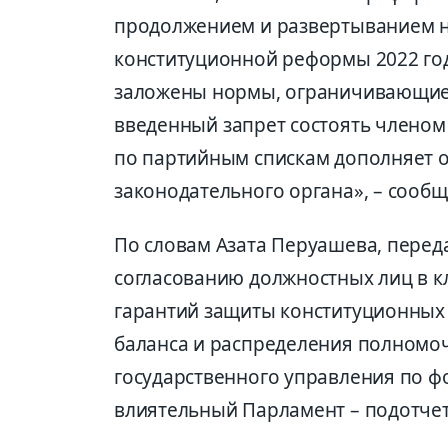
продолжением и разв
е
ртыванием н
конституционной реформы 2022 года
заложены нормы, ограничивающие
введ
е
нный запрет состоять членом
по парт
ийным спискам дополняет 
законодательного орган
а», – сооб
По словам Азата Перуашева,
переда
согласованию должностных лиц в к
гарантий защи
ты конституционных
баланса и распределения полномоч
государственного управл
ения
по ф
влиятельный
П
арламент – подотч
е