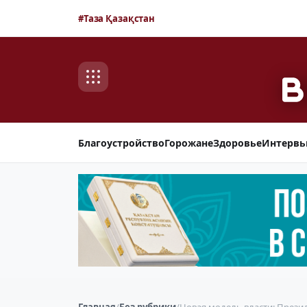
#Таза Қазақстан
Благоустройство
Горожане
Здоровье
Интерв
Главная
/
Без рубрики
/
Новая модель власти: Прези