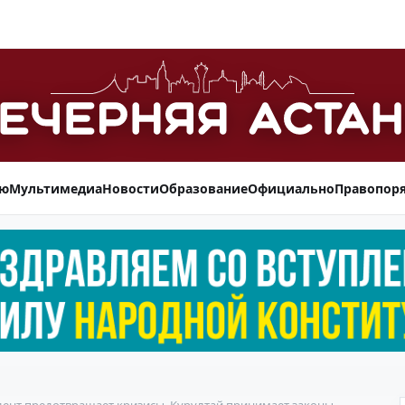
ью
Мультимедиа
Новости
Образование
Официально
Правопор
дент предотвращает кризисы, Курултай принимает законы