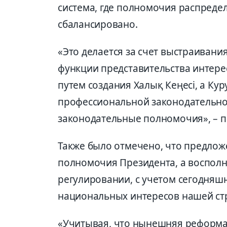
система, где полномочия распред
сбалансировано.
«
Это делается за сч
е
т выстраивания
функции представительства интер
путем
создания Халық
К
еңесі, а Кур
профессиональной законодательной
законодательные полномочия», –
п
Также было отмечено, что
предлож
полномочия Президента,
а
воспол
регулировании, с уч
е
том сегодняш
национальных интересов нашей ст
«
У
читывая, что нынешняя реформа