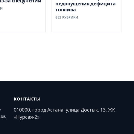
из-за спецучений
недопущения дефицита
КИ
топлива
БЕЗ РУБРИКИ
КОНТАКТЫ
010000, город Астана, улица Достык, 13, ЖК
и
ода.
«Нурсая-2»