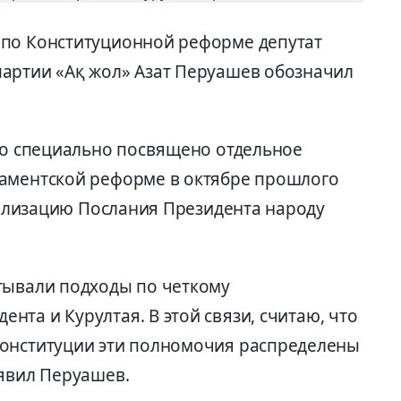
 по Конституционной реформе депутат
артии «Ақ жол» Азат Перуашев обозначил
ло специально посвящено отдельное
ламентской реформе в октябре прошлого
реализацию Послания Президента народу
тывали подходы по ч
е
ткому
ента и Курултая.
В этой связи, считаю, что
онституции эти полномочия распреде
лены
аявил Перуашев.