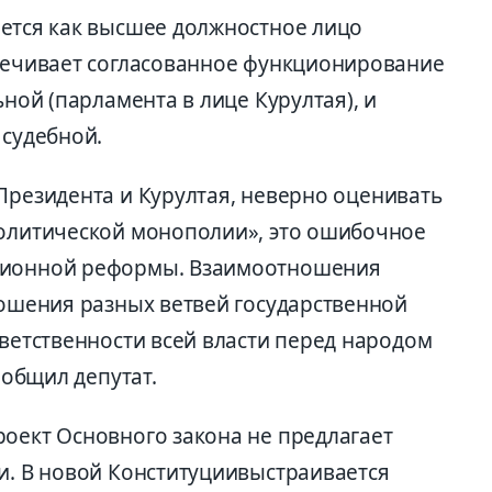
ется как высшее должностное лицо
спечивает согласованное функционирование
ьной (парламента в лице Куру
лтая), и
 судебной.
Президента и Куру
лтая, неверно оценивать
политической монополии», это ошибочное
ционной реформы.
В
заимоотношения
тношения разных ветвей государственной
тветственности всей власти перед народо
м
ообщил депутат.
роект Основного закон
а
не предлагает
и.
В
новой Конституции
выстраивается