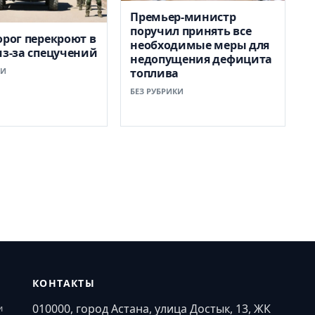
Премьер-министр
поручил принять все
орог перекроют в
необходимые меры для
из-за спецучений
недопущения дефицита
КИ
топлива
БЕЗ РУБРИКИ
КОНТАКТЫ
010000, город Астана, улица Достык, 13, ЖК
и