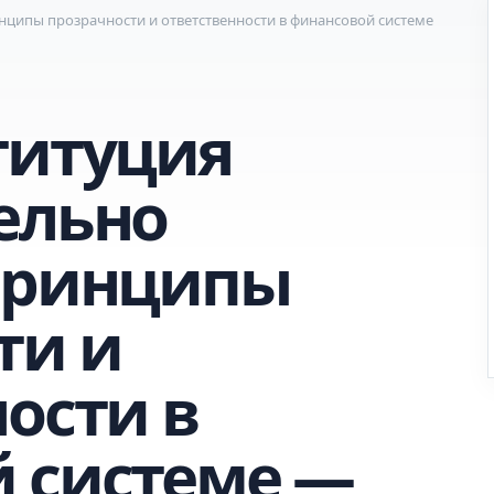
нципы прозрачности и ответственности в финансовой системе
титуция
ельно
принципы
ти и
ости в
 системе —