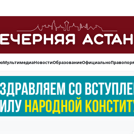
ью
Мультимедиа
Новости
Образование
Официально
Правопор