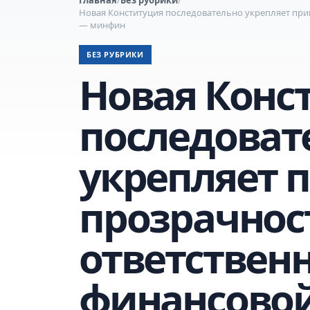
Новая Конституция последовательно укрепляет при
— минфин
БЕЗ РУБРИКИ
Новая Конс
последоват
укрепляет 
прозрачнос
ответственн
финансовой