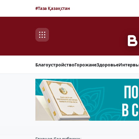
#Таза Қазақстан
Благоустройство
Горожане
Здоровье
Интерв
Главная
/
Без рубрики
/