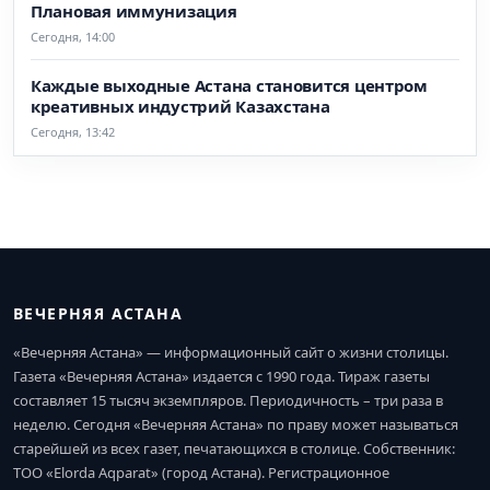
Плановая иммунизация
Сегодня, 14:00
Каждые выходные Астана становится центром
креативных индустрий Казахстана
Сегодня, 13:42
ВЕЧЕРНЯЯ АСТАНА
«Вечерняя Астана» — информационный сайт о жизни столицы.
Газета «Вечерняя Астана» издается с 1990 года. Тираж газеты
составляет 15 тысяч экземпляров. Периодичность – три раза в
неделю. Сегодня «Вечерняя Астана» по праву может называться
старейшей из всех газет, печатающихся в столице. Собственник:
ТОО «Elorda Aqparat» (город Астана). Регистрационное