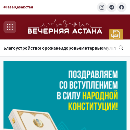
#Таза Қазақстан
Благоустройство
Горожане
Здоровье
Интервью
Мультимед