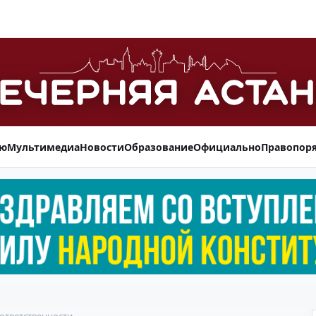
ью
Мультимедиа
Новости
Образование
Официально
Правопор
ответственности