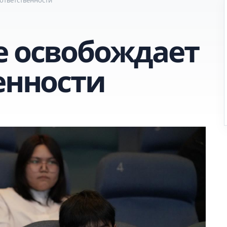
е освобождает
енности