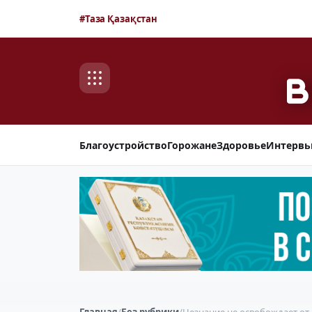
#Таза Қазақстан
Благоустройство
Горожане
Здоровье
Интерв
Главная
/
Без рубрики
/
Незнание не освобождает от 