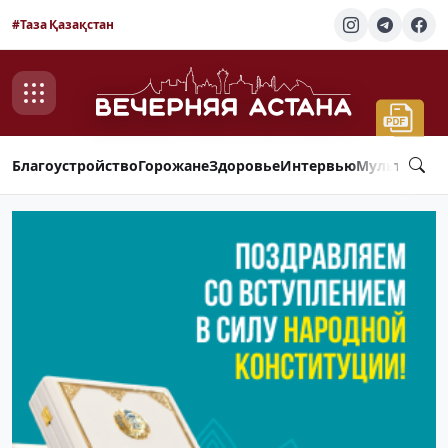
#Таза Қазақстан
Благоустройство
Горожане
Здоровье
Интервью
Мультимед