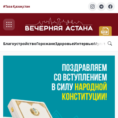
#Таза Қазақстан
Благоустройство
Горожане
Здоровье
Интервью
Мультимед