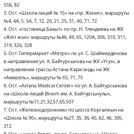
55Б, 82
3. Ост. «Школа-лицей № 15» на «пр. Женис», маршруты
№4, 4А, 5, 5А, 7, 12, 20, 21, 25, 31, 40, 71, 72
4. Ост. «гостиница Бахыт» по пр. Н. Тлендиева на ЖК
«Жеті жол»: маршруты №46, 49, 65, 120А, 306, 310, 311,
319, 326, 328
5. Ост. Гипермаркет «Mетро» по ул. С. Шаймерденова
в направлении ул. А. Байтурсынова на ЖК «Yrys», в
направлении трассы Астана-Караганды на ЖК
«Амирель», маршруты № 65, 71, 75
6. Ост. «Astana Medical Center» по ул. А. Байтурсынова
на «Школа-лицей Binom им. А. Байтурсынулы»,
маршруты №11,21,32,57,65,507
7. Ост. «Железнодорожник» по шоссе Коргалжын на
«Школа № 90», маршруты №27, 35, 36, 45, 62, 66, 305,
312
8. Ост. «школа Зерде» по пр. Сарыарка на «Школа-