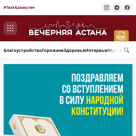
#Таза Қазақстан
Благоустройство
Горожане
Здоровье
Интервью
Мультимед