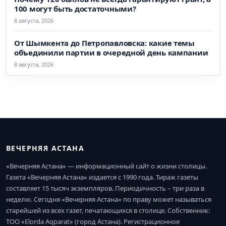
100 могут быть достаточными?
8 августа, 2026
От Шымкента до Петропавловска: какие темы
объединили партии в очередной день кампании
8 августа, 2026
ВЕЧЕРНЯЯ АСТАНА
«Вечерняя Астана» — информационный сайт о жизни столицы.
Газета «Вечерняя Астана» издается с 1990 года. Тираж газеты
составляет 15 тысяч экземпляров. Периодичность – три раза в
неделю. Сегодня «Вечерняя Астана» по праву может называться
старейшей из всех газет, печатающихся в столице. Собственник:
ТОО «Elorda Aqparat» (город Астана). Регистрационное