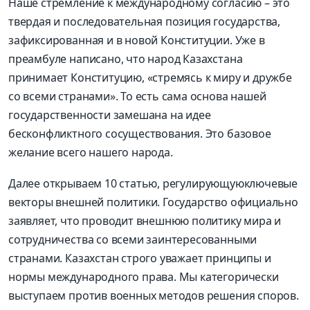
Наше стремление к международному согласию – это
твердая и послед
овательная позиция государства,
зафиксированная
и в новой Конституции
.
Уже в
преамбуле
написано, что народ Казахстана
принимает Конституцию, «стремясь к миру и дружбе
со всеми странами». То есть сама основа нашей
государственности замешана на идее
бесконфликтного сосуществования. Это базовое
желание всего нашего народа.
Далее открывае
м
10
статью
,
регулирующую
ключевые
векторы внешней политики. Государство официально
заявляет, что проводит внешнюю политику мира и
сотрудничества со всеми заинтересованными
странами. Казахстан строго уважает принципы и
нормы международного права. Мы категорически
выступаем против военных методов решения споров.