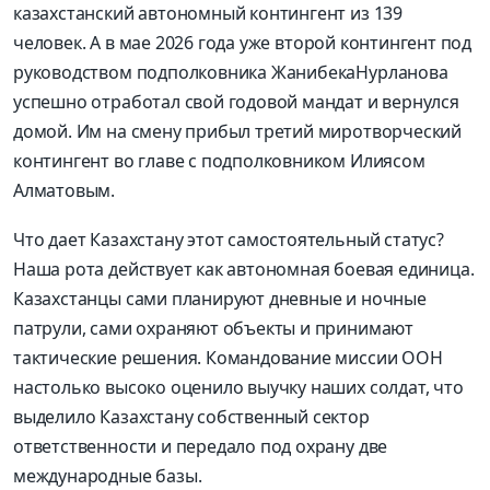
казахстанский автономный контингент из 139
человек.
А в
мае 2026 года
уже в
торой контингент под
руководством подполковника
Жанибека
Нурланова
успешно отработал свой годовой мандат и вернулся
домой. Им на смену прибыл третий миротворческий
контингент во главе с подполковником
Илиясом
Алматовым
.
Что дает Казахстану этот самостоятельный статус?
Наша рота действует как автономная боевая единица.
Казахстанцы сами планируют дневные и ночные
патрули, сами охраняют объекты и принимают
тактические решения.
Командование миссии ООН
настолько высоко оценило выучку наших солдат, что
выделило Казахстану собственный сектор
ответственности и передало под охрану две
международные базы.