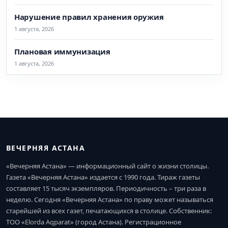
Нарушение правил хранения оружия
1 августа, 2026
Плановая иммунизация
1 августа, 2026
ВЕЧЕРНЯЯ АСТАНА
«Вечерняя Астана» — информационный сайт о жизни столицы.
Газета «Вечерняя Астана» издается с 1990 года. Тираж газеты
составляет 15 тысяч экземпляров. Периодичность – три раза в
неделю. Сегодня «Вечерняя Астана» по праву может называться
старейшей из всех газет, печатающихся в столице. Собственник:
ТОО «Elorda Aqparat» (город Астана). Регистрационное