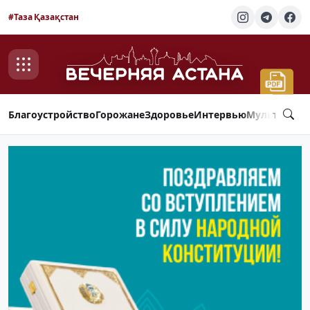
#Таза Қазақстан
Благоустройство
Горожане
Здоровье
Интервью
Мультимед