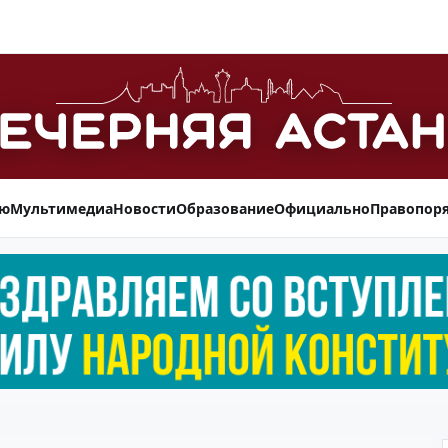
ью
Мультимедиа
Новости
Образование
Официально
Правопор