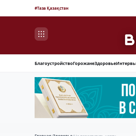
#Таза Қазақстан
Благоустройство
Горожане
Здоровье
Интерв
Главная
/
Здоровье
/
Не переступить черту