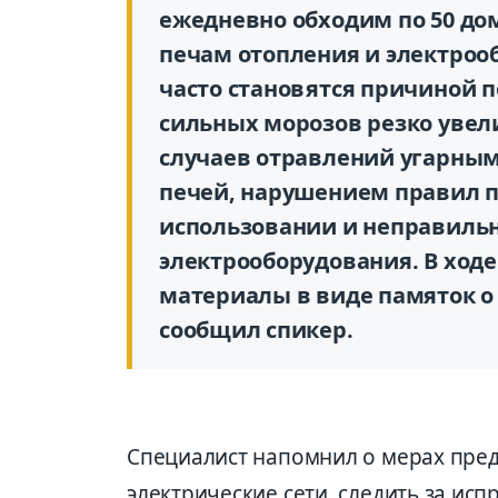
ежедневно обходим по 50 до
печам отопления и электроо
часто становятся причиной 
сильных морозов резко увел
случаев отравлений угарны
печей, нарушением правил п
использовании и неправиль
электрооборудования. В ход
материалы в виде памяток о
сообщил спикер.
Специалист напомнил о мерах пред
электрические сети, следить за ис