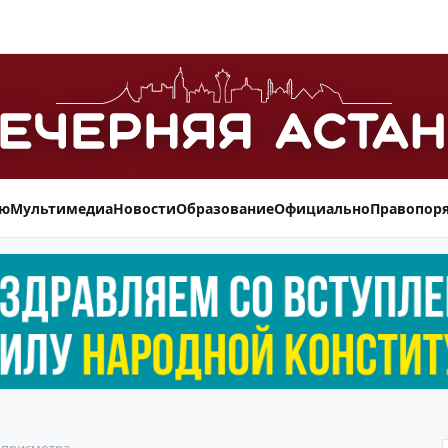
ью
Мультимедиа
Новости
Образование
Официально
Правопор
з присмотра