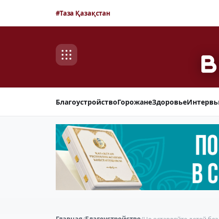
#Таза Қазақстан
Благоустройство
Горожане
Здоровье
Интерв
Главная
/
Благоустройство
/
Не оставляйте детей бе