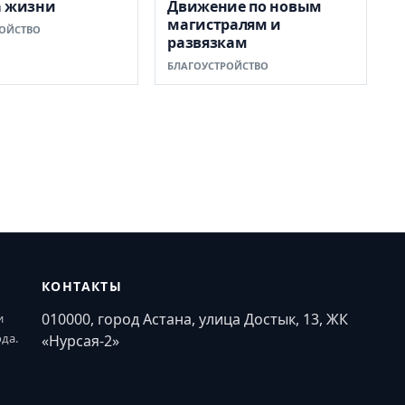
а жизни
Движение по новым
магистралям и
ОЙСТВО
развязкам
БЛАГОУСТРОЙСТВО
КОНТАКТЫ
010000, город Астана, улица Достык, 13, ЖК
и
ода.
«Нурсая-2»