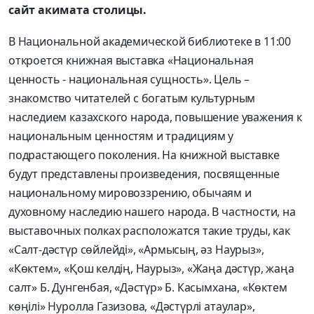
сайт акимата столицы.
В Национальной академической библиотеке в 11:00
откроется книжная выставка «Национальная
ценность - национальная сущность». Цель –
знакомство читателей с богатым культурным
наследием казахского народа, повышение уважения к
национальным ценностям и традициям у
подрастающего поколения. На книжной выставке
будут представлены произведения, посвященные
национальному мировоззрению, обычаям и
духовному наследию нашего народа. В частности, на
выставочных полках расположатся такие труды, как
«Салт-дәстүр сөйлейді», «Армысың, әз Наурыз»,
«Көктем», «Қош келдің, Наурыз», «Жаңа дәстүр, жаңа
салт» Б. Дунгенбая, «Дәстүр» Б. Касымхана, «Көктем
көңілі» Нуролла Газизова, «Дәстүрлі атаулар»,