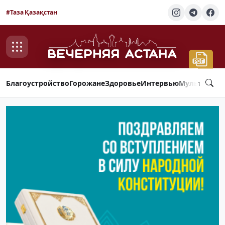
#Таза Қазақстан
Благоустройство
Горожане
Здоровье
Интервью
Мультимед