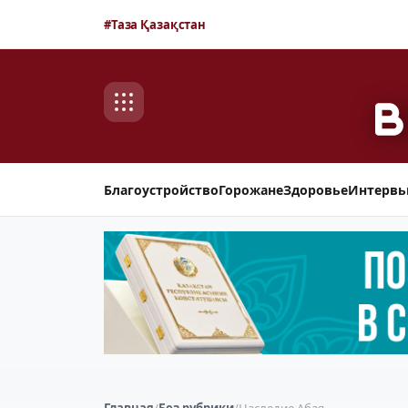
#Таза Қазақстан
Благоустройство
Горожане
Здоровье
Интерв
Главная
/
Без рубрики
/
Наследие Абая