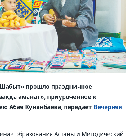
 «Шабыт» прошло праздничное
заққа аманат», приуроченное к
ею Абая Кунанбаева, передает
Вечерняя
ение образования Астаны и Методический