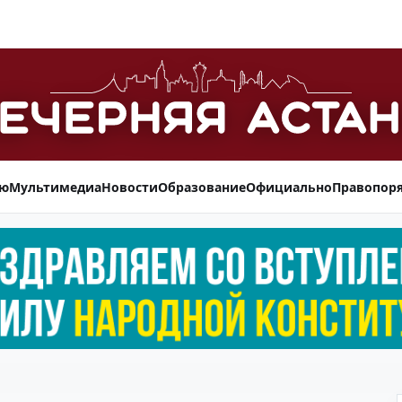
ью
Мультимедиа
Новости
Образование
Официально
Правопор