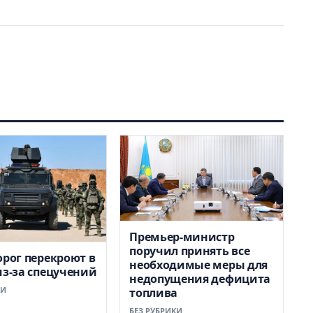
Премьер-министр
поручил принять все
орог перекроют в
необходимые меры для
из-за спецучений
недопущения дефицита
КИ
топлива
БЕЗ РУБРИКИ