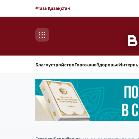
#Таза Қазақстан
Благоустройство
Горожане
Здоровье
Интерв
Главная
/
Без рубрики
/
Насколько выросли пенсии и