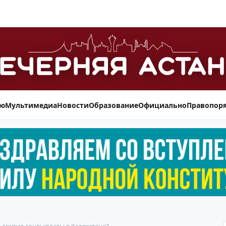
ью
Мультимедиа
Новости
Образование
Официально
Правопор
 другие соцвыплаты в Казахстане?