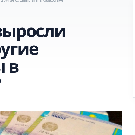
выросли
ругие
 в
?