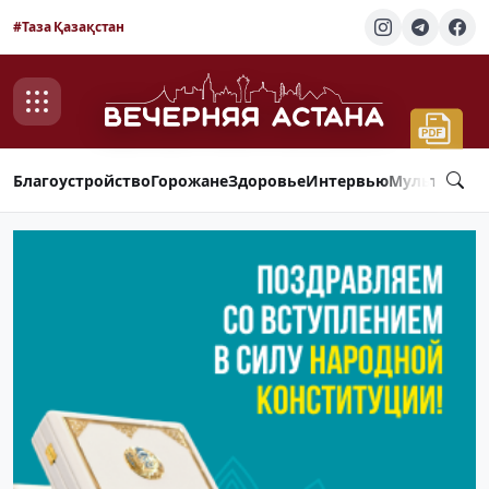
#Таза Қазақстан
Благоустройство
Горожане
Здоровье
Интервью
Мультимед