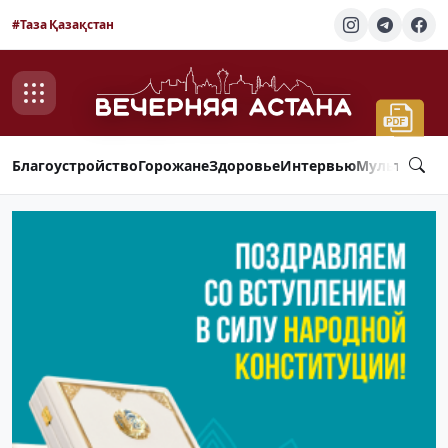
#Таза Қазақстан
Благоустройство
Горожане
Здоровье
Интервью
Мультимед