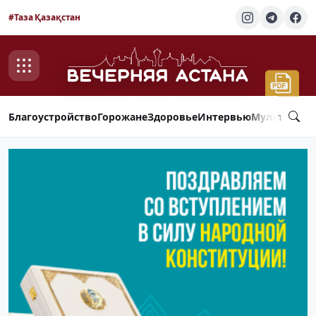
#Таза Қазақстан
Благоустройство
Горожане
Здоровье
Интервью
Мультимед