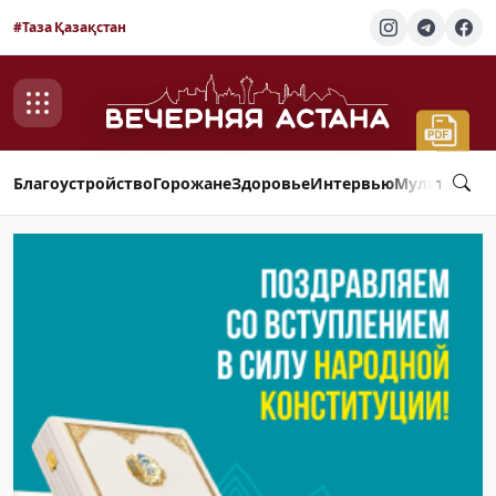
#Таза Қазақстан
Благоустройство
Горожане
Здоровье
Интервью
Мультимед