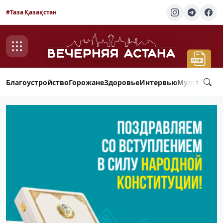
#Таза Қазақстан
Благоустройство
Горожане
Здоровье
Интервью
Мультимед