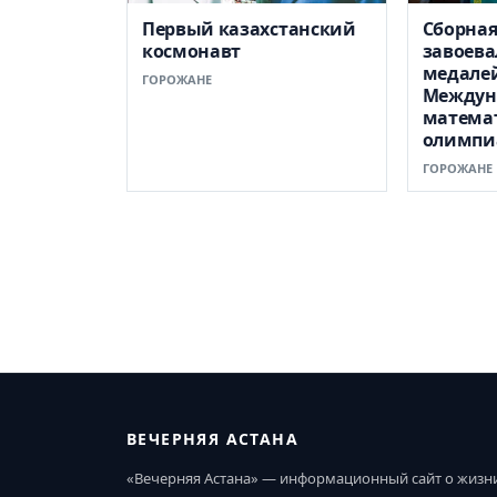
Первый казахстанский
Сборная
космонавт
завоева
медале
ГОРОЖАНЕ
Междун
матема
олимпи
ГОРОЖАНЕ
ВЕЧЕРНЯЯ АСТАНА
«Вечерняя Астана» — информационный сайт о жизн