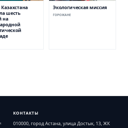
 Казахстана
Экологическая миссия
ла шесть
ГОРОЖАНЕ
й на
ародной
тической
аде
КОНТАКТЫ
010000, город Астана, улица Достык, 13, ЖК
и