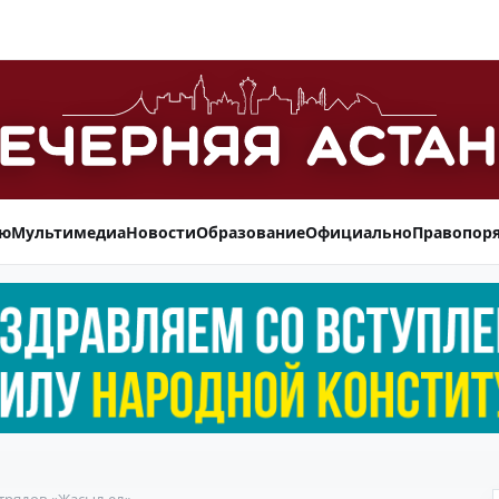
ью
Мультимедиа
Новости
Образование
Официально
Правопор
трядов «Жасыл ел»