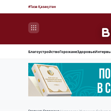
#Таза Қазақстан
Благоустройство
Горожане
Здоровье
Интерв
Главная
/
Горожане
/
Наградили 20 лучших бойцов о