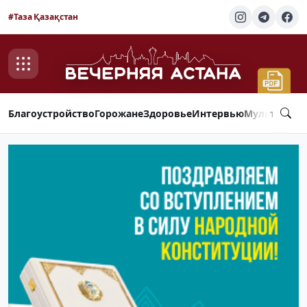
#Таза Қазақстан
Благоустройство
Горожане
Здоровье
Интервью
Мультимед