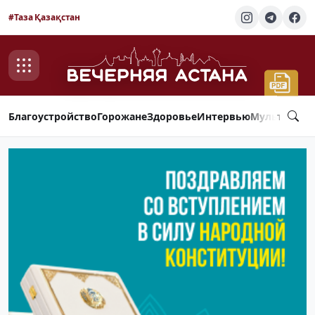
#Таза Қазақстан
Благоустройство
Горожане
Здоровье
Интервью
Мультимед