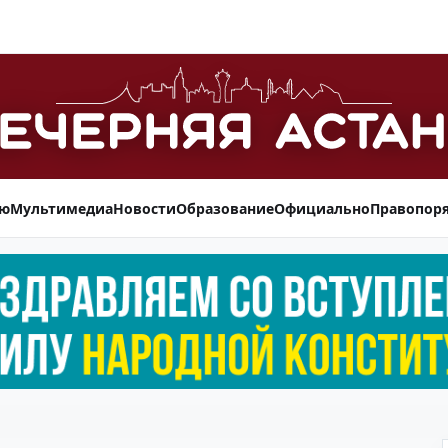
ью
Мультимедиа
Новости
Образование
Официально
Правопор