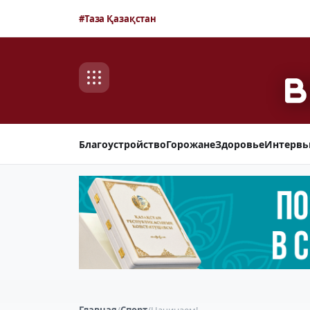
#Таза Қазақстан
Благоустройство
Горожане
Здоровье
Интерв
Главная
/
Спорт
/
Начинаем!