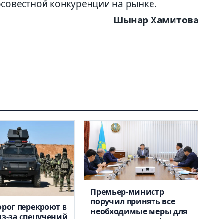
осовестной конкуренции на рынке.
Шынар Хамитова
Премьер-министр
поручил принять все
орог перекроют в
необходимые меры для
из-за спецучений