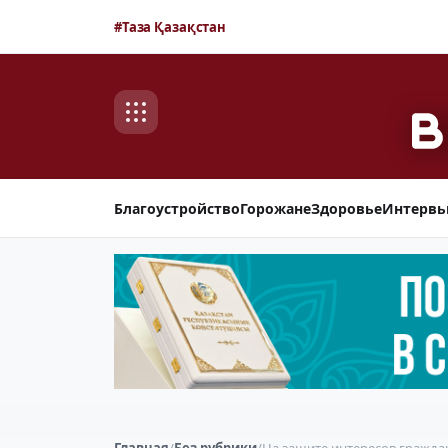
#Таза Қазақстан
Благоустройство
Горожане
Здоровье
Интерв
Главная
/
Без рубрики
/
На защите интересов гражда