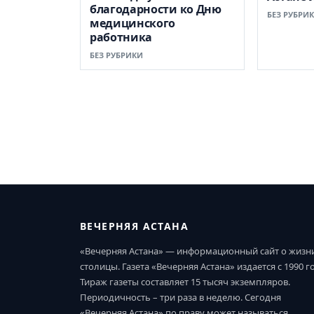
благодарности ко Дню
БЕЗ РУБРИ
медицинского
работника
БЕЗ РУБРИКИ
ВЕЧЕРНЯЯ АСТАНА
«Вечерняя Астана» — информационный сайт о жизн
столицы. Газета «Вечерняя Астана» издается с 1990 г
Тираж газеты составляет 15 тысяч экземпляров.
Периодичность – три раза в неделю. Сегодня
«Вечерняя Астана» по праву может называться