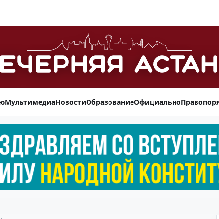
ью
Мультимедиа
Новости
Образование
Официально
Правопор
н