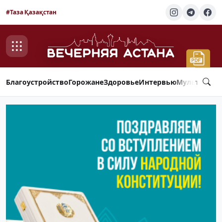
#Таза Қазақстан
Благоустройство
Горожане
Здоровье
Интервью
Мультимед