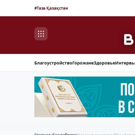
#Таза Қазақстан
Благоустройство
Горожане
Здоровье
Интерв
Главная
/
Без рубрики
/
На пустыре возле ТРЦ «Керуе