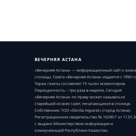
ВЕЧЕРНЯЯ АСТАНА
«Вечерняя Астана» — информационный сайт о жизн
столицы. Газета «Вечерняя Астана» издается с 1990 г
Тираж газеты составляет 15 тысяч экземпляров.
Периодичность – три раза в неделю. Сегодня
«Вечерняя Астана» по праву может называться
старейшей из всех газет, печатающихся в столице.
Собственник: ТОО «Elorda Aqparat» (город Астана).
Регистрационное свидетельство № 16290-Г от 11.01.2
г. выдано Министерством информации и
коммуникаций Республики Казахстан.