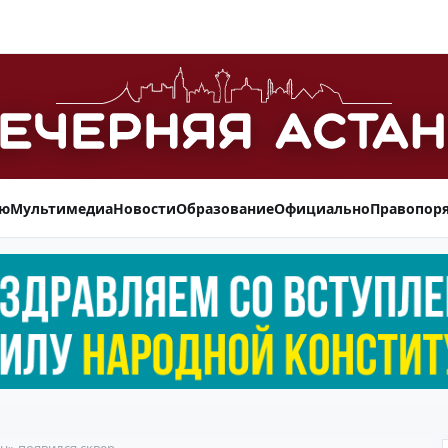
ью
Мультимедиа
Новости
Образование
Официально
Правопор
н» появился сквер