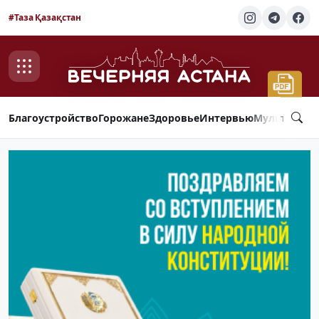
#Таза Қазақстан
Благоустройство
Горожане
Здоровье
Интервью
Мультимед