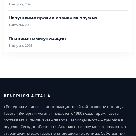
1 августа, 2026
Нарушение правил хранения оружия
1 августа, 2026
Плановая иммунизация
1 августа, 2026
ВЕЧЕРНЯЯ АСТАНА
«Вечерняя Астана» — информационный сайт о жизни столицы.
Газета «Вечерняя Астана» издается с 1990 года. Тираж газеты
составляет 15 тысяч экземпляров. Периодичность – три раза в
неделю. Сегодня «Вечерняя Астана» по праву может называться
старейшей из всех газет, печатающихся в столице. Собственник: