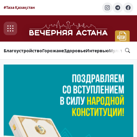
#Таза Қазақстан
Благоустройство
Горожане
Здоровье
Интервью
Мультимед