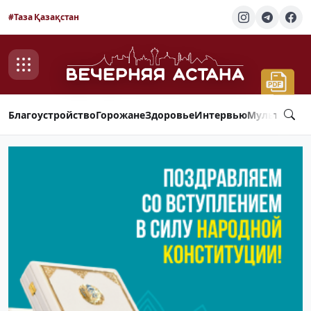
#Таза Қазақстан
Благоустройство
Горожане
Здоровье
Интервью
Мультимед