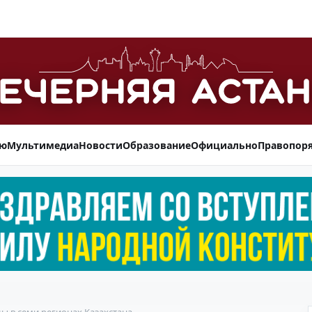
ью
Мультимедиа
Новости
Образование
Официально
Правопор
ы в семи регионах Казахстана