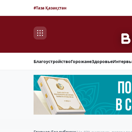
#Таза Қазақстан
Благоустройство
Горожане
Здоровье
Интерв
Главная
/
Без рубрики
/
На 40% снизились потери вод