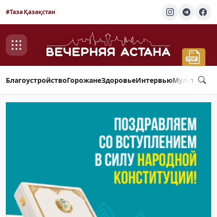
#Таза Қазақстан
Благоустройство
Горожане
Здоровье
Интервью
Мультимед