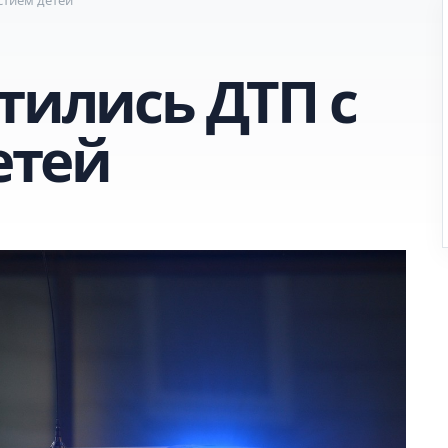
тились ДТП с
етей