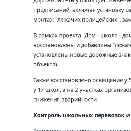
дорожной сети у школ для снижени
предписаний, включая установку с
монтаж "лежачих полицейских", зам
В рамках проекта "Дом - школа - д
восстановлены и добавлены "лежач
установлены новые дорожные знаки
объекта).
Также восстановлено освещение у 
у 17 школ, а на 2 участках органи
снижения аварийности.
Контроль школьных перевозок и
Регулярно проверяется техническо