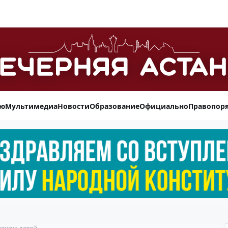
ью
Мультимедиа
Новости
Образование
Официально
Правопор
стием детей