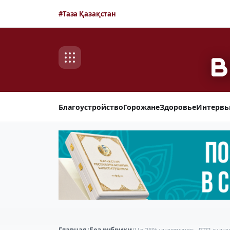
#Таза Қазақстан
Благоустройство
Горожане
Здоровье
Интерв
Главная
/
Без рубрики
/
На 36% участились ДТП с уча