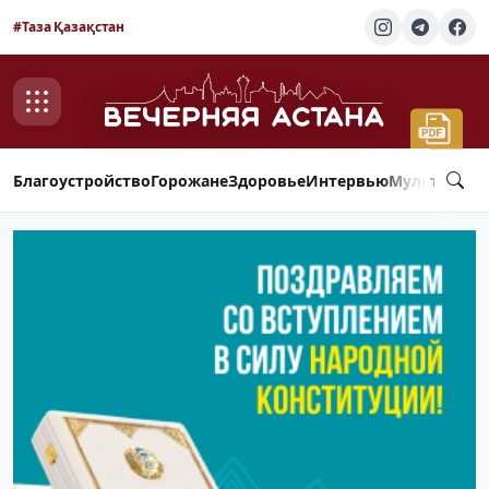
#Таза Қазақстан
Благоустройство
Горожане
Здоровье
Интервью
Мультимед