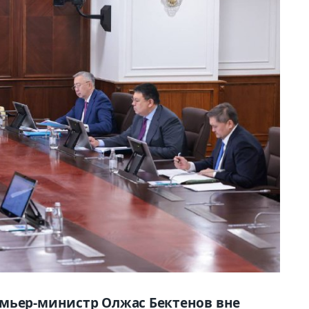
емьер-министр Олжас Бектенов вне