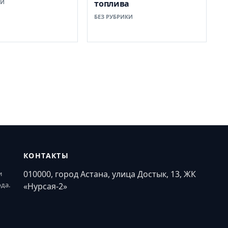
КИ
топлива
БЕЗ РУБРИКИ
КОНТАКТЫ
010000, город Астана, улица Достык, 13, ЖК
и
ода.
«Нурсая-2»