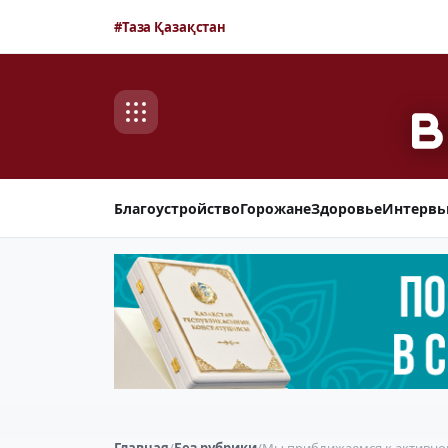
#Таза Қазақстан
Благоустройство
Горожане
Здоровье
Интерв
Главная
/
Без рубрики
/
Мы приближаемся к активной