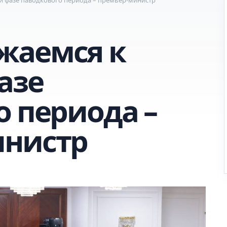
жаемся к
азе
о периода –
инистр