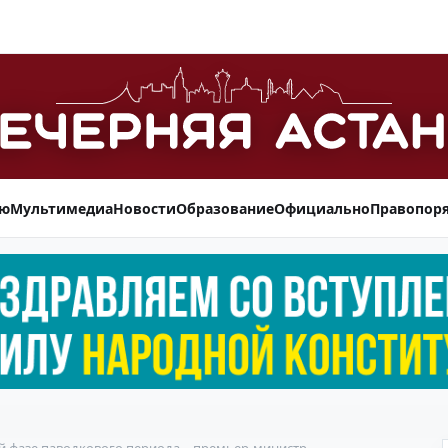
ью
Мультимедиа
Новости
Образование
Официально
Правопор
 фазе паводкового периода – премьер-министр