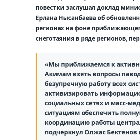
повестки заслушал доклад минис
Ерлана Нысанбаева об обновленн
регионах на фоне приближающег
снеготаяния в ряде регионов, пер
«Мы приближаемся к активно
Акимам взять вопросы павод
безупречную работу всех си
активизировать информацио
социальных сетях и масс-ме
ситуациям обеспечить полну
координацию работы централ
подчеркнул Олжас Бектенов